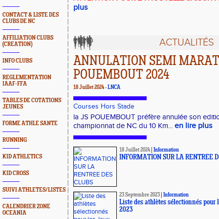
plus
CONTACT & LISTE DES
CLUBS DE NC
AFFILIATION CLUBS
ACTUALITÉS
(CREATION)
ANNULATION SEMI MARAT
INFO CLUBS
POUEMBOUT 2024
REGLEMENTATION
IAAF-FFA
18 Juillet 2024 -
LNCA
TABLES DE COTATIONS
Courses Hors Stade
JEUNES
la JS POUEMBOUT préfère annulée son editio
FORME ATHLE SANTE
en lire plus
championnat de NC du 10 Km...
RUNNING
18 Juillet 2024
|
Information
KID ATHLETICS
INFORMATION SUR LA RENTREE D
KID CROSS
SUIVI ATHLETES/LISTES
23 Septembre 2023
|
Information
Liste des athlètes sélectionnés pour
CALENDRIER ZONE
2023
OCEANIA