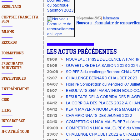
RÉSULTATS
CHPTS DE FRANCE FFA
1 Septembre 2023
|
Information
2024
Nouveau : Formulaire de renouvelle
BILANS
RECORDS
LES ACTUS PRÉCÉDENTES
FORMATIONS
01/09
>
NOUVEAU : PRISE DE LICENCE A PARTIR
JE SOUHAITE
2023
01/09
>
OUVERTURE DE LA SAISON 2023-2024 su
M'INVESTIR
20/08
>
SOIREE 3 du challenge Bernard CHAUDET
12/07
>
CHALLENGE BERNARD CHAUDET 2023
STATISTIQUES
04/07
>
Horaire Competition du Vendredi 07 Juill
ENTRAÎNEMENT
01/07
>
RESULTATS SEMI MARATHON GOLD CO
11/12
>
RESULTATS DE LA CORRIDA DES PLAGE
CISE
04/12
>
LA CORRIDA DES PLAGES 2022 A CHANG
04/12
>
KEVIN MAYER A NOUMEA et à MAGENTA
LIENS
03/12
>
CHAMPIONNATS DES JEUNES 2022
INFOS DOPAGE
04/10
>
COMPETITION LNCA MAJEURE 7 du Vendr
09/09
>
COMPETITION LNCA MAJEURE 6 du Vend
N-C ATHLÉ TOUR
23/07
>
CHALLENGE CHAUDET 2022 & CHALLEN