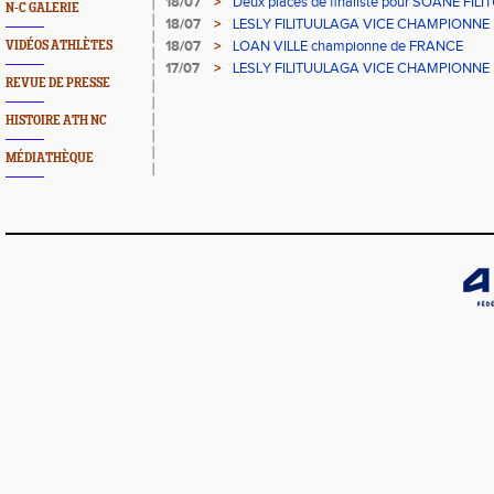
18/07
>
Deux places de finaliste pour SOANE FIL
N-C GALERIE
championnats de France CADETS de M
18/07
>
LESLY FILITUULAGA VICE CHAMPIONNE D
NC au DISQUE JUNIORS
18/07
>
LOAN VILLE championne de FRANCE
VIDÉOS ATHLÈTES
17/07
>
LESLY FILITUULAGA VICE CHAMPIONNE D
REVUE DE PRESSE
NC pour Loan VILLE
HISTOIRE ATH NC
MÉDIATHÈQUE