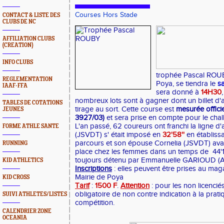
Courses Hors Stade
CONTACT & LISTE DES
CLUBS DE NC
AFFILIATION CLUBS
(CREATION)
INFO CLUBS
trophée Pascal ROUB
REGLEMENTATION
Poya, se tiendra le
sa
IAAF-FFA
sera donné à
14H30
nombreux lots sont à gagner dont un billet d'a
TABLES DE COTATIONS
tirage au sort. Cette course est
mesurée offici
JEUNES
3927/03)
et sera prise en compte pour le cha
L'an passé, 62 coureurs ont franchi la ligne d
FORME ATHLE SANTE
(JSVDT) s' était imposé en
32'58''
en établiss
parcours et son épouse Cornelia (JSVDT) avait
RUNNING
place chez les femmes dans un temps de 44'1
toujours détenu par Emmanuelle GARIOUD (
KID ATHLETICS
Inscriptions
: elles peuvent être prises au mag
Mairie de Poya
KID CROSS
Tarif
:
1500 F
.
Attention
: pour les non licenciés
obligatoire de non contre indication à la prat
SUIVI ATHLETES/LISTES
compétition.
CALENDRIER ZONE
OCEANIA