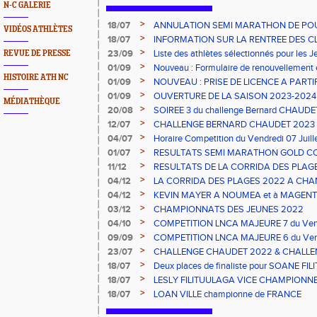
N-C GALERIE
>
18/07
ANNULATION SEMI MARATHON DE PO
VIDÉOS ATHLÈTES
>
18/07
INFORMATION SUR LA RENTREE DES C
>
23/09
Liste des athlètes sélectionnés pour les 
REVUE DE PRESSE
2023
>
01/09
Nouveau : Formulaire de renouvellement 
HISTOIRE ATH NC
>
01/09
NOUVEAU : PRISE DE LICENCE A PARTI
2023
>
01/09
OUVERTURE DE LA SAISON 2023-2024 s
MÉDIATHÈQUE
>
20/08
SOIREE 3 du challenge Bernard CHAUDE
>
12/07
CHALLENGE BERNARD CHAUDET 2023
>
04/07
Horaire Competition du Vendredi 07 Juil
>
01/07
RESULTATS SEMI MARATHON GOLD C
>
11/12
RESULTATS DE LA CORRIDA DES PLAGE
>
04/12
LA CORRIDA DES PLAGES 2022 A CHAN
>
04/12
KEVIN MAYER A NOUMEA et à MAGENT
>
03/12
CHAMPIONNATS DES JEUNES 2022
>
04/10
COMPETITION LNCA MAJEURE 7 du Vend
>
09/09
COMPETITION LNCA MAJEURE 6 du Vend
2022
>
23/07
CHALLENGE CHAUDET 2022 & CHALLE
>
18/07
Deux places de finaliste pour SOANE FI
championnats de France CADETS de M
>
18/07
LESLY FILITUULAGA VICE CHAMPIONNE 
NC au DISQUE JUNIORS
>
18/07
LOAN VILLE championne de FRANCE