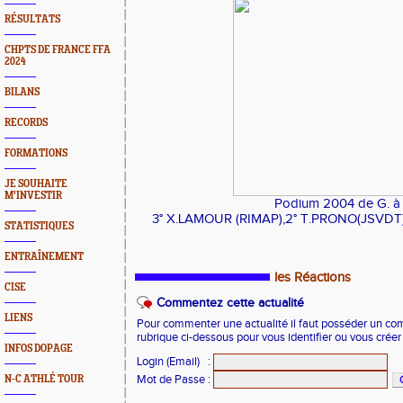
RÉSULTATS
CHPTS DE FRANCE FFA
2024
BILANS
RECORDS
FORMATIONS
JE SOUHAITE
M'INVESTIR
Podium 2004 de G. à
3° X.LAMOUR (RIMAP),2° T.PRONO(JSVDT)
STATISTIQUES
ENTRAÎNEMENT
les Réactions
CISE
Commentez cette actualité
LIENS
Pour commenter une actualité il faut posséder un compt
rubrique ci-dessous pour vous identifier ou vous crée
INFOS DOPAGE
Login (Email)
:
Mot de Passe
:
N-C ATHLÉ TOUR