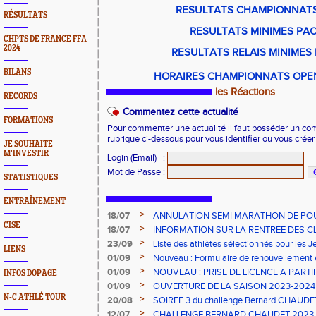
RESULTATS CHAMPIONNATS
RÉSULTATS
RESULTATS MINIMES PAC
CHPTS DE FRANCE FFA
2024
RESULTATS RELAIS MINIMES
BILANS
HORAIRES CHAMPIONNATS OPEN
les Réactions
RECORDS
Commentez cette actualité
FORMATIONS
Pour commenter une actualité il faut posséder un compt
rubrique ci-dessous pour vous identifier ou vous crée
JE SOUHAITE
M'INVESTIR
Login (Email)
:
Mot de Passe
:
STATISTIQUES
ENTRAÎNEMENT
>
18/07
ANNULATION SEMI MARATHON DE PO
CISE
>
18/07
INFORMATION SUR LA RENTREE DES C
>
23/09
Liste des athlètes sélectionnés pour les 
LIENS
2023
>
01/09
Nouveau : Formulaire de renouvellement 
>
01/09
NOUVEAU : PRISE DE LICENCE A PARTI
INFOS DOPAGE
2023
>
01/09
OUVERTURE DE LA SAISON 2023-2024 s
N-C ATHLÉ TOUR
>
20/08
SOIREE 3 du challenge Bernard CHAUDE
>
12/07
CHALLENGE BERNARD CHAUDET 2023