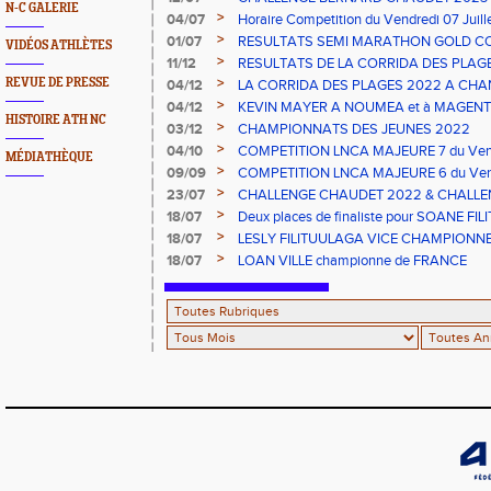
N-C GALERIE
>
04/07
Horaire Competition du Vendredi 07 Juil
>
01/07
RESULTATS SEMI MARATHON GOLD C
VIDÉOS ATHLÈTES
>
11/12
RESULTATS DE LA CORRIDA DES PLAGE
>
REVUE DE PRESSE
04/12
LA CORRIDA DES PLAGES 2022 A CHAN
>
04/12
KEVIN MAYER A NOUMEA et à MAGENT
HISTOIRE ATH NC
>
03/12
CHAMPIONNATS DES JEUNES 2022
>
04/10
COMPETITION LNCA MAJEURE 7 du Vend
MÉDIATHÈQUE
>
09/09
COMPETITION LNCA MAJEURE 6 du Vend
2022
>
23/07
CHALLENGE CHAUDET 2022 & CHALLE
>
18/07
Deux places de finaliste pour SOANE FI
championnats de France CADETS de M
>
18/07
LESLY FILITUULAGA VICE CHAMPIONNE 
NC au DISQUE JUNIORS
>
18/07
LOAN VILLE championne de FRANCE