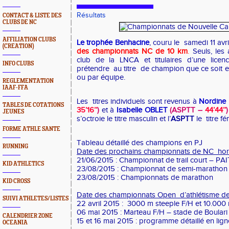
Résultats
CONTACT & LISTE DES
CLUBS DE NC
AFFILIATION CLUBS
Le trophée Benhacine
, couru le
samedi 11 avr
(CREATION)
des championnats NC de 10 km
.
Seuls, les 
club de la LNCA et titulaires d’une licen
INFO CLUBS
prétendre
au titre
de champion que ce soit en
ou par équipe.
REGLEMENTATION
IAAF-FFA
Les
titres individuels sont revenus à
Nordin
TABLES DE COTATIONS
35’16’’
)
et à
Isabelle OBLET
(ASPTT –
44’44’’
)
JEUNES
s’octroie le titre masculin et l’
ASPTT
le
titre f
FORME ATHLE SANTE
Tableau détaillé des champions en PJ
RUNNING
Date des prochains championnats de NC
hor
21/06/2015 : Championnat de trail court – PA
KID ATHLETICS
23/08/2015 : Championnat de semi-marath
23/08/2015 : Championnats de marathon
KID CROSS
Date des championnats Open
d’athlétisme d
SUIVI ATHLETES/LISTES
22 avril 2015 :
3000 m steeple F/H et 10.000
06 mai 2015 : Marteau F/H – stade de Boulari
CALENDRIER ZONE
15 et 16 mai 2015 : programme détaillé en lign
OCEANIA