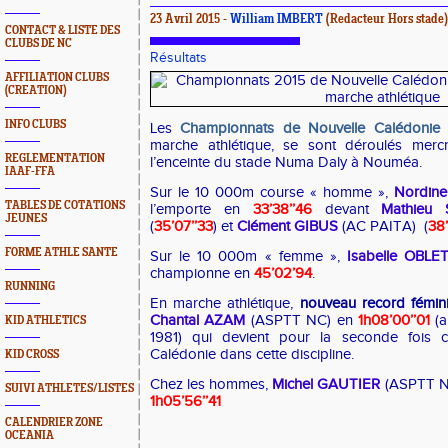
23 Avril 2015 -
William IMBERT
(Redacteur Hors stade)
CONTACT & LISTE DES
CLUBS DE NC
Résultats
AFFILIATION CLUBS
(CREATION)
INFO CLUBS
Les
Championnats de Nouvelle Calédonie
marche athlétique, se sont déroulés merc
REGLEMENTATION
l’enceinte du stade Numa Daly à Nouméa.
IAAF-FFA
Sur le 10 000m course « homme »,
Nordin
TABLES DE COTATIONS
l’emporte en
33’38’’46
devant
Mathie
JEUNES
(
35’07’’33
) et
Clément GIBUS
(AC PAITA) (
38’
FORME ATHLE SANTE
Sur le 10 000m « femme »,
Isabelle OBLE
championne en
45’02’94
.
RUNNING
En marche athlétique,
nouveau record fémin
Chantal AZAM
(ASPTT NC) en
1h08’00’’01
(a
KID ATHLETICS
1981) qui devient pour la seconde fois 
Calédonie dans cette discipline.
KID CROSS
Chez les hommes,
Michel GAUTIER
(ASPTT N
SUIVI ATHLETES/LISTES
1h05’56’’41
CALENDRIER ZONE
OCEANIA