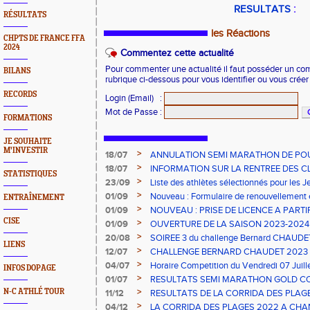
RESULTATS
:
RÉSULTATS
les Réactions
CHPTS DE FRANCE FFA
2024
Commentez cette actualité
Pour commenter une actualité il faut posséder un compt
BILANS
rubrique ci-dessous pour vous identifier ou vous crée
RECORDS
Login (Email)
:
Mot de Passe
:
FORMATIONS
JE SOUHAITE
M'INVESTIR
>
18/07
ANNULATION SEMI MARATHON DE PO
>
18/07
INFORMATION SUR LA RENTREE DES C
STATISTIQUES
>
23/09
Liste des athlètes sélectionnés pour les 
2023
>
01/09
Nouveau : Formulaire de renouvellement 
ENTRAÎNEMENT
>
01/09
NOUVEAU : PRISE DE LICENCE A PARTI
2023
CISE
>
01/09
OUVERTURE DE LA SAISON 2023-2024 s
>
20/08
SOIREE 3 du challenge Bernard CHAUDE
LIENS
>
12/07
CHALLENGE BERNARD CHAUDET 2023
>
04/07
Horaire Competition du Vendredi 07 Juil
INFOS DOPAGE
>
01/07
RESULTATS SEMI MARATHON GOLD C
>
N-C ATHLÉ TOUR
11/12
RESULTATS DE LA CORRIDA DES PLAGE
>
04/12
LA CORRIDA DES PLAGES 2022 A CHAN