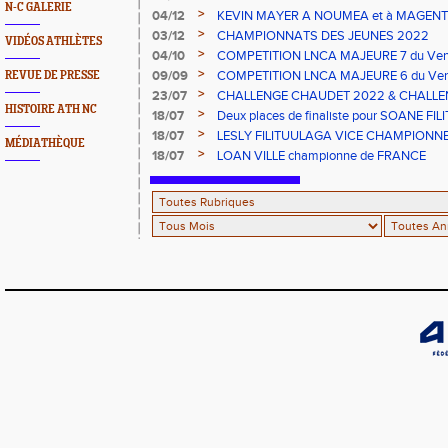
N-C GALERIE
>
04/12
KEVIN MAYER A NOUMEA et à MAGENT
>
03/12
CHAMPIONNATS DES JEUNES 2022
VIDÉOS ATHLÈTES
>
04/10
COMPETITION LNCA MAJEURE 7 du Vend
>
09/09
COMPETITION LNCA MAJEURE 6 du Vend
REVUE DE PRESSE
2022
>
23/07
CHALLENGE CHAUDET 2022 & CHALLE
HISTOIRE ATH NC
>
18/07
Deux places de finaliste pour SOANE FI
championnats de France CADETS de M
>
18/07
LESLY FILITUULAGA VICE CHAMPIONNE 
MÉDIATHÈQUE
NC au DISQUE JUNIORS
>
18/07
LOAN VILLE championne de FRANCE