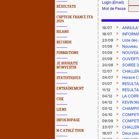
Login (Email)
:
RÉSULTATS
Mot de Passe
:
CHPTS DE FRANCE FFA
2024
>
18/07
ANNULAT
BILANS
>
18/07
INFORMA
>
23/09
Liste des
RECORDS
2023
>
01/09
Nouveau :
>
01/09
NOUVEAU
FORMATIONS
2023
>
01/09
OUVERTU
JE SOUHAITE
>
20/08
SOIREE 3
M'INVESTIR
>
12/07
CHALLEN
>
04/07
Horaire C
STATISTIQUES
>
01/07
RESULTA
ENTRAÎNEMENT
>
11/12
RESULTA
>
04/12
LA CORR
CISE
>
04/12
KEVIN M
>
03/12
CHAMPIO
LIENS
>
04/10
COMPETIT
>
INFOS DOPAGE
09/09
COMPETI
2022
>
23/07
CHALLEN
N-C ATHLÉ TOUR
>
18/07
Deux plac
champio