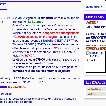
RTHET
d'Athlétisme.
GROS PLANS
L' AMMD
organise
le dimanche 21 mai
la course de
montagne
" La Dzumac"
.
AGENDA
Cette épreuve, faisant partie du Challenge de
AGENDA PI
courses de côte (Le Mont-Dore, La Dzumac et le
Koghi), est également le
support des championnats
COMPETITIO
NC 2006 de course en montagne
. L'an passé, les
ou REPORTE
titres étaient revenus à
Isabelle OBLET
(ASPTT)
et
NOUVEL OR
Thomas PRONO (JSVDT)
;
ce dernier s'était même
offert le record du parcours en
59'05''
. Pour info, le
COURSES HOR
record féminin est détenu par
Erika ELLIS
depuis
2003 en
50'42'
'
.
Le départ a lieu à 07H00 précises
sur la route de la
Couvelée, à l'entrée du Dzumac.
Les distances à parcourir sont de
12,5 km pour les
hommes
et
9 km pour les femmes et juniors
adultes) et 1.600 F (Cadets) chez Ozone-Intersport- La Licorne.
lémentaires :25.36.41 ou 85.67.66
LES ESPACES
les Réactions
actualité
ité il faut posséder un compte sur le site FFA, utilisez la rubrique ci-
fier ou vous créer un compte.