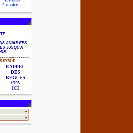
Fédération
Française
STE
NS ANNULEES
ES JUSQU'A
DRE
.
S-STADE
RAPPEL
DES
RÈGLES
FFA
ICI