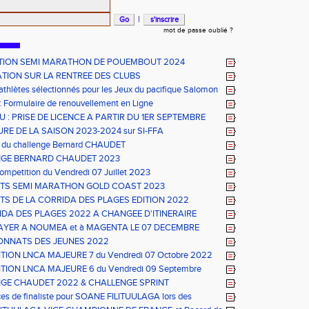
|
mot de passe oublié ?
ION SEMI MARATHON DE POUEMBOUT 2024
TION SUR LA RENTREE DES CLUBS
 athlètes sélectionnés pour les Jeux du pacifique Salomon
 Formulaire de renouvellement en Ligne
 : PRISE DE LICENCE A PARTIR DU 1ER SEPTEMBRE
RE DE LA SAISON 2023-2024 sur SI-FFA
 du challenge Bernard CHAUDET
GE BERNARD CHAUDET 2023
ompetition du Vendredi 07 Juillet 2023
TS SEMI MARATHON GOLD COAST 2023
TS DE LA CORRIDA DES PLAGES EDITION 2022
IDA DES PLAGES 2022 A CHANGEE D'ITINERAIRE
AYER A NOUMEA et à MAGENTA LE 07 DECEMBRE
NNATS DES JEUNES 2022
ION LNCA MAJEURE 7 du Vendredi 07 Octobre 2022
TION LNCA MAJEURE 6 du Vendredi 09 Septembre
GE CHAUDET 2022 & CHALLENGE SPRINT
es de finaliste pour SOANE FILITUULAGA lors des
nnats de France CADETS de MULHOUSE