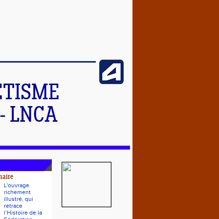
ETISME
- LNCA
naire
L'ouvrage
richement
illustré, qui
retrace
l’Histoire de la