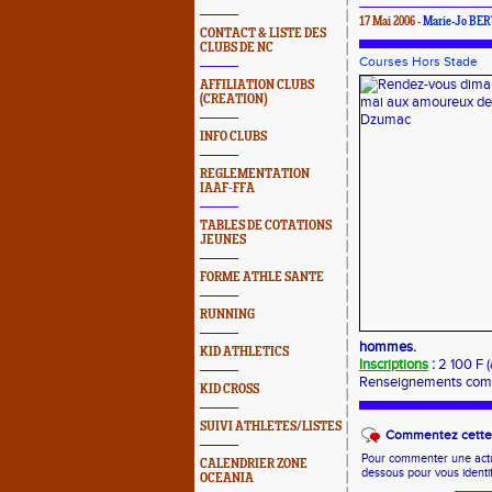
17 Mai 2006 -
Marie-Jo BE
CONTACT & LISTE DES
CLUBS DE NC
Courses Hors Stade
AFFILIATION CLUBS
(CREATION)
INFO CLUBS
REGLEMENTATION
IAAF-FFA
TABLES DE COTATIONS
JEUNES
FORME ATHLE SANTE
RUNNING
hommes.
KID ATHLETICS
Inscriptions
:
2 100 F (
Renseignements comp
KID CROSS
SUIVI ATHLETES/LISTES
Commentez cette 
Pour commenter une actual
CALENDRIER ZONE
dessous pour vous identi
OCEANIA