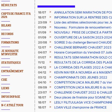
RÉSULTATS
>
18/07
ANNULATION SEMI MARATHON DE PO
CHPTS DE FRANCE FFA
>
2024
18/07
INFORMATION SUR LA RENTREE DES C
>
23/09
Liste des athlètes sélectionnés pour les 
BILANS
2023
>
01/09
Nouveau : Formulaire de renouvellement 
>
01/09
NOUVEAU : PRISE DE LICENCE A PARTI
RECORDS
2023
>
01/09
OUVERTURE DE LA SAISON 2023-2024 s
>
20/08
SOIREE 3 du challenge Bernard CHAUDE
FORMATIONS
>
12/07
CHALLENGE BERNARD CHAUDET 2023
JE SOUHAITE
>
04/07
Horaire Competition du Vendredi 07 Juil
M'INVESTIR
>
01/07
RESULTATS SEMI MARATHON GOLD C
>
11/12
RESULTATS DE LA CORRIDA DES PLAGE
STATISTIQUES
>
04/12
LA CORRIDA DES PLAGES 2022 A CHAN
ENTRAÎNEMENT
>
04/12
KEVIN MAYER A NOUMEA et à MAGENT
>
03/12
CHAMPIONNATS DES JEUNES 2022
CISE
>
04/10
COMPETITION LNCA MAJEURE 7 du Vend
>
09/09
COMPETITION LNCA MAJEURE 6 du Vend
LIENS
2022
>
23/07
CHALLENGE CHAUDET 2022 & CHALLE
>
INFOS DOPAGE
18/07
Deux places de finaliste pour SOANE FI
championnats de France CADETS de M
>
18/07
LESLY FILITUULAGA VICE CHAMPIONNE 
N-C ATHLÉ TOUR
NC au DISQUE JUNIORS
>
18/07
LOAN VILLE championne de FRANCE