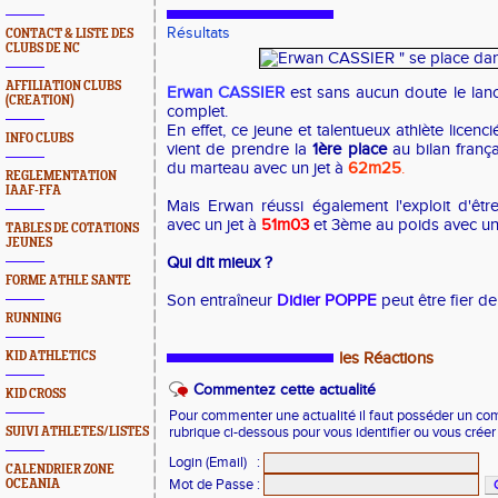
Résultats
CONTACT & LISTE DES
CLUBS DE NC
AFFILIATION CLUBS
Erwan CASSIER
est sans aucun doute le lanc
(CREATION)
complet.
En effet, ce jeune et talentueux athlète licen
INFO CLUBS
vient de prendre la
1ère
place
au bilan frança
du marteau avec un jet à
62m25
.
REGLEMENTATION
IAAF-FFA
Mais Erwan réussi également l'exploit d'êt
avec un jet à
51m03
et 3ème au poids avec un
TABLES DE COTATIONS
JEUNES
Qui dit mieux ?
FORME ATHLE SANTE
Son entraîneur
Didier POPPE
peut être fier de 
RUNNING
KID ATHLETICS
les Réactions
Commentez cette actualité
KID CROSS
Pour commenter une actualité il faut posséder un compt
SUIVI ATHLETES/LISTES
rubrique ci-dessous pour vous identifier ou vous crée
Login (Email)
:
CALENDRIER ZONE
Mot de Passe
:
OCEANIA