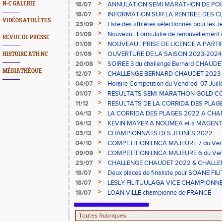
>
N-C GALERIE
18/07
ANNULATION SEMI MARATHON DE PO
>
18/07
INFORMATION SUR LA RENTREE DES C
VIDÉOS ATHLÈTES
>
23/09
Liste des athlètes sélectionnés pour les 
2023
>
01/09
Nouveau : Formulaire de renouvellement 
REVUE DE PRESSE
>
01/09
NOUVEAU : PRISE DE LICENCE A PARTI
2023
>
01/09
OUVERTURE DE LA SAISON 2023-2024 s
HISTOIRE ATH NC
>
20/08
SOIREE 3 du challenge Bernard CHAUDE
MÉDIATHÈQUE
>
12/07
CHALLENGE BERNARD CHAUDET 2023
>
04/07
Horaire Competition du Vendredi 07 Juil
>
01/07
RESULTATS SEMI MARATHON GOLD C
>
11/12
RESULTATS DE LA CORRIDA DES PLAGE
>
04/12
LA CORRIDA DES PLAGES 2022 A CHAN
>
04/12
KEVIN MAYER A NOUMEA et à MAGENT
>
03/12
CHAMPIONNATS DES JEUNES 2022
>
04/10
COMPETITION LNCA MAJEURE 7 du Vend
>
09/09
COMPETITION LNCA MAJEURE 6 du Vend
2022
>
23/07
CHALLENGE CHAUDET 2022 & CHALLE
>
18/07
Deux places de finaliste pour SOANE FI
championnats de France CADETS de M
>
18/07
LESLY FILITUULAGA VICE CHAMPIONNE 
NC au DISQUE JUNIORS
>
18/07
LOAN VILLE championne de FRANCE