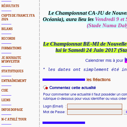
RÉSULTATS
Le Championnat CA-JU de Nouvell
CHPTS DE FRANCE FFA
Océania), aura lieu les
Vendredi 9 et
2024
(Stade Numa Dal
BILANS
RECORDS
Le Championnat BE-MI de Nouvelle-C
FORMATIONS
lui le Samedi 24 Juin 2017 (S
JE SOUHAITE
I
Calendrier mis à jour
M'INVESTIR
* les dates ont simplement été in
STATISTIQUES
les Réactions
ENTRAÎNEMENT
Commentez cette actualité
CISE
Pour commenter une actualité il faut posséder un compt
rubrique ci-dessous pour vous identifier ou vous crée
LIENS
Login (Email)
:
INFOS DOPAGE
Mot de Passe
:
N-C ATHLÉ TOUR