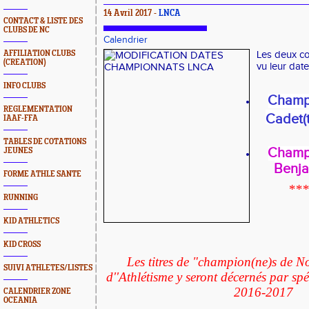
14 Avril 2017 -
LNCA
CONTACT & LISTE DES
CLUBS DE NC
Calendrier
AFFILIATION CLUBS
Les deux co
(CREATION)
vu leur date
INFO CLUBS
Champi
REGLEMENTATION
Cadet(t
IAAF-FFA
TABLES DE COTATIONS
Champi
JEUNES
Benja
FORME ATHLE SANTE
**
RUNNING
KID ATHLETICS
KID CROSS
Les titres de "champion(ne)s de N
SUIVI ATHLETES/LISTES
d''Athlétisme y seront décernés par spé
2016-2017
CALENDRIER ZONE
OCEANIA