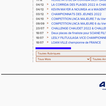
11/12
RESULTATS DE LA CORRIDA DES PLAGE
>
04/12
LA CORRIDA DES PLAGES 2022 A CHAN
>
04/12
KEVIN MAYER A NOUMEA et à MAGENT
>
03/12
CHAMPIONNATS DES JEUNES 2022
>
04/10
COMPETITION LNCA MAJEURE 7 du Vend
>
09/09
COMPETITION LNCA MAJEURE 6 du Vend
2022
>
23/07
CHALLENGE CHAUDET 2022 & CHALLE
>
18/07
Deux places de finaliste pour SOANE FI
championnats de France CADETS de M
>
18/07
LESLY FILITUULAGA VICE CHAMPIONNE 
NC au DISQUE JUNIORS
>
18/07
LOAN VILLE championne de FRANCE