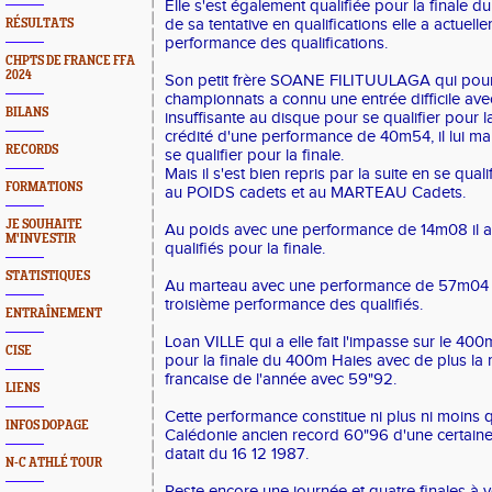
Elle s'est également qualifiée pour la finale 
de sa tentative en qualifications elle a actuel
RÉSULTATS
performance des qualifications.
CHPTS DE FRANCE FFA
2024
Son petit frère SOANE FILITUULAGA qui pour
championnats a connu une entrée difficile av
BILANS
insuffisante au disque pour se qualifier pour la
crédité d'une performance de 40m54, il lui m
RECORDS
se qualifier pour la finale.
Mais il s'est bien repris par la suite en se quali
FORMATIONS
au POIDS cadets et au MARTEAU Cadets.
JE SOUHAITE
Au poids avec une performance de 14m08 il a
M'INVESTIR
qualifiés pour la finale.
STATISTIQUES
Au marteau avec une performance de 57m04 il
troisième performance des qualifiés.
ENTRAÎNEMENT
Loan VILLE qui a elle fait l'impasse sur le 400m
CISE
pour la finale du 400m Haies avec de plus la
francaise de l'année avec 59"92.
LIENS
Cette performance constitue ni plus ni moins 
INFOS DOPAGE
Calédonie ancien record 60"96 d'une certaine
datait du 16 12 1987.
N-C ATHLÉ TOUR
Reste encore une journée et quatre finales à v