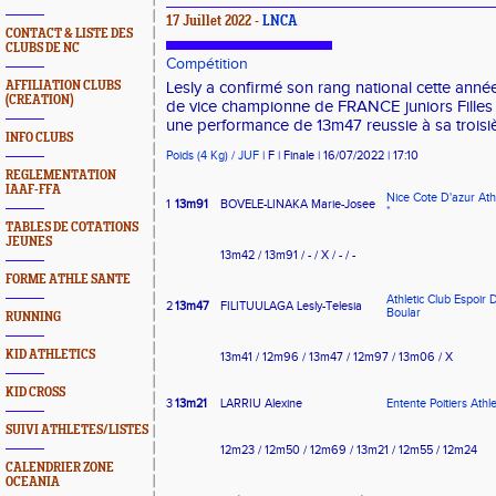
17 Juillet 2022 -
LNCA
CONTACT & LISTE DES
CLUBS DE NC
Compétition
AFFILIATION CLUBS
Lesly a confirmé son rang national cette année 
(CREATION)
de vice championne de FRANCE juniors Filles
une performance de 13m47 reussie à sa troisiè
INFO CLUBS
Poids (4 Kg) / JUF
| F | Finale | 16/07/2022 | 17:10
REGLEMENTATION
IAAF-FFA
Nice Cote D'azur Ath
1
13m91
BOVELE-LINAKA Marie-Josee
*
TABLES DE COTATIONS
JEUNES
13m42 / 13m91 / - / X / - / -
FORME ATHLE SANTE
Athletic Club Espoir 
2
13m47
FILITUULAGA Lesly-Telesia
Boular
RUNNING
KID ATHLETICS
13m41 / 12m96 / 13m47 / 12m97 / 13m06 / X
KID CROSS
3
13m21
LARRIU Alexine
Entente Poitiers Athl
SUIVI ATHLETES/LISTES
12m23 / 12m50 / 12m69 / 13m21 / 12m55 / 12m24
CALENDRIER ZONE
OCEANIA