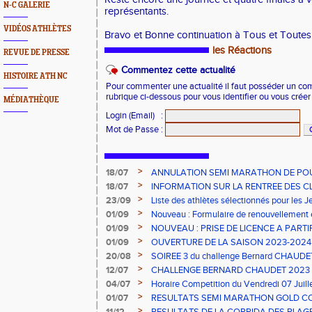
N-C GALERIE
représentants.
VIDÉOS ATHLÈTES
Bravo et Bonne continuation à Tous et Toutes
les Réactions
REVUE DE PRESSE
Commentez cette actualité
HISTOIRE ATH NC
Pour commenter une actualité il faut posséder un compt
rubrique ci-dessous pour vous identifier ou vous crée
MÉDIATHÈQUE
Login (Email)
:
Mot de Passe
:
>
18/07
ANNULATION SEMI MARATHON DE PO
>
18/07
INFORMATION SUR LA RENTREE DES C
>
23/09
Liste des athlètes sélectionnés pour les 
2023
>
01/09
Nouveau : Formulaire de renouvellement 
>
01/09
NOUVEAU : PRISE DE LICENCE A PARTI
2023
>
01/09
OUVERTURE DE LA SAISON 2023-2024 s
>
20/08
SOIREE 3 du challenge Bernard CHAUDE
>
12/07
CHALLENGE BERNARD CHAUDET 2023
>
04/07
Horaire Competition du Vendredi 07 Juil
>
01/07
RESULTATS SEMI MARATHON GOLD C
>