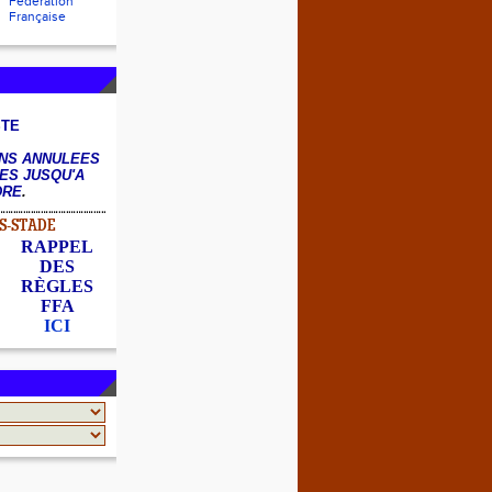
Fédération
Française
STE
NS ANNULEES
ES JUSQU'A
DRE
.
S-STADE
RAPPEL
DES
RÈGLES
FFA
ICI