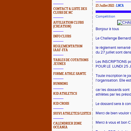
23 Juillet 2022 -
LNCA
CONTACT & LISTE DES
CLUBS DE NC
Compétition
AFFILIATION CLUBS
(CREATION)
Bonjour à tous
INFO CLUBS
Le Challenge Berna
REGLEMENTATION
le règlement remanié 
IAAF-FFA
du 27 juillet sont dan
TABLES DE COTATIONS
Les INSCRIPTIONS pou
JEUNES
POUR LE LUNDI 25 JU
FORME ATHLE SANTE
Toute inscription le j
l'organisation. Elle es
RUNNING
car les dossards sont 
KID ATHLETICS
athlètes par les prési
Le dossard sera à cons
KID CROSS
Merci de bien vouloir
SUIVI ATHLETES/LISTES
Merci à vous et bon 
CALENDRIER ZONE
OCEANIA