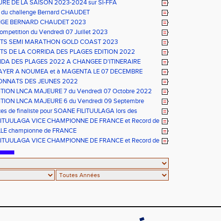
RE DE LA SAISON 2023-2024 sur SI-FFA
 du challenge Bernard CHAUDET
GE BERNARD CHAUDET 2023
ompetition du Vendredi 07 Juillet 2023
TS SEMI MARATHON GOLD COAST 2023
TS DE LA CORRIDA DES PLAGES EDITION 2022
IDA DES PLAGES 2022 A CHANGEE D'ITINERAIRE
AYER A NOUMEA et à MAGENTA LE 07 DECEMBRE
NNATS DES JEUNES 2022
ION LNCA MAJEURE 7 du Vendredi 07 Octobre 2022
TION LNCA MAJEURE 6 du Vendredi 09 Septembre
es de finaliste pour SOANE FILITUULAGA lors des
nnats de France CADETS de MULHOUSE
LITUULAGA VICE CHAMPIONNE DE FRANCE et Record de
ISQUE JUNIORS
LE championne de FRANCE
LITUULAGA VICE CHAMPIONNE DE FRANCE et Record de
Loan VILLE