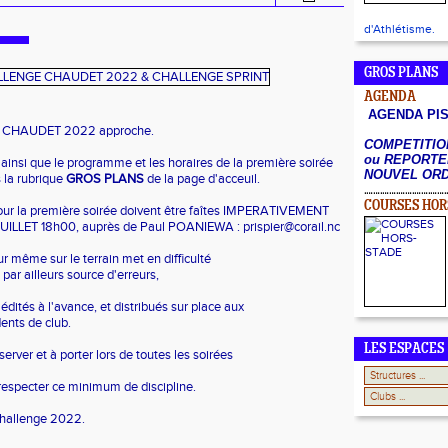
d'Athlétisme.
GROS PLANS
AGENDA
AGENDA PI
rd CHAUDET 2022 approche.
COMPETITIO
ou REPORTE
ainsi que le programme et les horaires de la première soirée
NOUVEL OR
s la rubrique
GROS PLANS
de la page d'acceuil.
COURSES HOR
r la première soirée doivent être faîtes IMPERATIVEMENT
ILLET 18h00, auprès de Paul POANIEWA : prispier@corail.nc
our même sur le terrain met en difficulté
t par ailleurs source d'erreurs,
édités à l'avance, et distribués sur place aux
dents de club.
LES ESPACES
erver et à porter lors de toutes les soirées
 respecter ce minimum de discipline.
Challenge 2022.