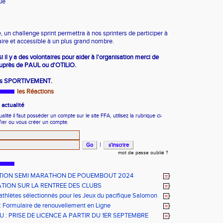
ue
 un challenge sprint permettra à nos sprinters de participer à
ire et accessible à un plus grand nombre.
l y a des volontaires pour aider à l'organisation merci de
auprès de PAUL ou d'OTILIO.
ètes SPORTIVEMENT.
les Réactions
actualité
ité il faut posséder un compte sur le site FFA, utilisez la rubrique ci-
fier ou vous créer un compte.
|
mot de passe oublié ?
ION SEMI MARATHON DE POUEMBOUT 2024
TION SUR LA RENTREE DES CLUBS
 athlètes sélectionnés pour les Jeux du pacifique Salomon
 Formulaire de renouvellement en Ligne
 : PRISE DE LICENCE A PARTIR DU 1ER SEPTEMBRE