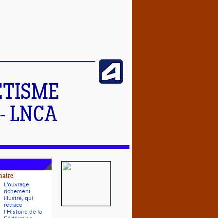
ETISME
- LNCA
naire
L'ouvrage
richement
illustré, qui
retrace
l’Histoire de la