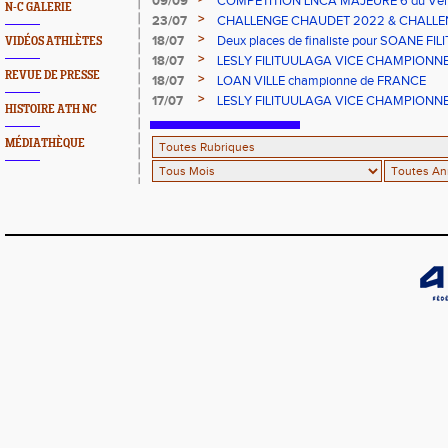
09/09
COMPETITION LNCA MAJEURE 6 du Vend
N-C GALERIE
2022
>
23/07
CHALLENGE CHAUDET 2022 & CHALLE
>
18/07
Deux places de finaliste pour SOANE FI
VIDÉOS ATHLÈTES
championnats de France CADETS de M
>
18/07
LESLY FILITUULAGA VICE CHAMPIONNE 
REVUE DE PRESSE
NC au DISQUE JUNIORS
>
18/07
LOAN VILLE championne de FRANCE
>
17/07
LESLY FILITUULAGA VICE CHAMPIONNE 
HISTOIRE ATH NC
NC pour Loan VILLE
MÉDIATHÈQUE