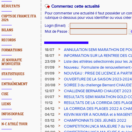
Commentez cette actualité
RÉSULTATS
Pour commenter une actualité il faut posséder un compt
CHPTS DE FRANCE FFA
rubrique ci-dessous pour vous identifier ou vous crée
2024
Login (Email)
:
BILANS
Mot de Passe
:
RECORDS
>
18/07
ANNULATION SEMI MARATHON DE PO
FORMATIONS
>
18/07
INFORMATION SUR LA RENTREE DES C
JE SOUHAITE
>
23/09
Liste des athlètes sélectionnés pour les 
M'INVESTIR
2023
>
01/09
Nouveau : Formulaire de renouvellement 
>
01/09
NOUVEAU : PRISE DE LICENCE A PARTI
STATISTIQUES
2023
>
01/09
OUVERTURE DE LA SAISON 2023-2024 s
ENTRAÎNEMENT
>
20/08
SOIREE 3 du challenge Bernard CHAUDE
>
12/07
CHALLENGE BERNARD CHAUDET 2023
CISE
>
01/07
RESULTATS SEMI MARATHON GOLD C
>
11/12
RESULTATS DE LA CORRIDA DES PLAGE
LIENS
>
04/12
LA CORRIDA DES PLAGES 2022 A CHAN
>
INFOS DOPAGE
04/12
KEVIN MAYER A NOUMEA et à MAGENT
>
03/12
CHAMPIONNATS DES JEUNES 2022
N-C ATHLÉ TOUR
>
04/10
COMPETITION LNCA MAJEURE 7 du Vend
>