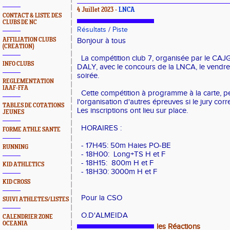
4 Juillet 2023 -
LNCA
CONTACT & LISTE DES
CLUBS DE NC
Résultats
/
Piste
AFFILIATION CLUBS
Bonjour à tous
(CREATION)
La compétition club 7, organisée par le CAJ
INFO CLUBS
DALY, avec le concours de la LNCA, le vendred
soirée.
REGLEMENTATION
IAAF-FFA
Cette compétition à programme à la carte, p
l'organisation d'autres épreuves si le jury cor
TABLES DE COTATIONS
Les inscriptions ont lieu sur place.
JEUNES
HORAIRES :
FORME ATHLE SANTE
- 17H45: 50m Haies PO-BE
RUNNING
- 18H00: Long+TS H et F
- 18H15: 800m H et F
KID ATHLETICS
- 18H30: 3000m H et F
KID CROSS
Pour la CSO
SUIVI ATHLETES/LISTES
O.D'ALMEIDA
CALENDRIER ZONE
OCEANIA
les Réactions