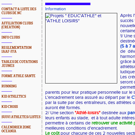
Information
CONTACT & LISTE DES
CLUBS DE NC
Après l
succès 
AFFILIATION CLUBS
nouvell
(CREATION)
certain
1/ Une 
INFO CLUBS
destin
(5 à 7 
REGLEMENTATION
de dév
IAAF-FFA
harmoni
grâce à
TABLES DE COTATIONS
JEUNES
athléti
ludique
FORME ATHLE SANTE
Les cré
seront 
RUNNING
permett
parents pour leur pratique personnelle sur le 
KID ATHLETICS
L'encadrement sera assuré au départ par le
C
par la suite par des entraîneurs, des athlètes 
KID CROSS
auront été formés.
2/ Une section
"Athlé-loisirs"
destinée aux
par
SUIVI ATHLETES/LISTES
leurs enfants au stade, et à tout adulte intéres
permettre à certains de
retrouver une activité
CALENDRIER ZONE
meilleures conditions d'encadrement.
OCEANIA
Le coût
pour chacune de ces 2 nouvelles sect