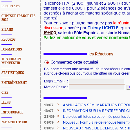
la licence FFA (2 100 F/jeune et 2 500 F/ adult
RÉSULTATS
trimestrielle de 6000 F pour 2 séances de 1
destinées à l'achat de matériel spécifique et 
CHPTS DE FRANCE FFA
cadres).
2024
Pour en savoir plus,ne manquez pas
la réunio
discussion
, animée par
Thierry LICHTLE
qui au
BILANS
19H0
0
,
salle du Pôle Espoirs
, au
stade Numa 
Parlez-en autour de vous et venez nombreux !
RECORDS
FORMATIONS
les Réactions
JE SOUHAITE
Commentez cette actualité
M'INVESTIR
Pour commenter une actualité il faut posséder un compt
STATISTIQUES
rubrique ci-dessous pour vous identifier ou vous crée
Login (Email)
:
ENTRAÎNEMENT
Mot de Passe
:
CISE
LIENS
>
18/07
ANNULATION SEMI MARATHON DE PO
>
18/07
INFORMATION SUR LA RENTREE DES C
INFOS DOPAGE
>
23/09
Liste des athlètes sélectionnés pour les 
2023
>
01/09
Nouveau : Formulaire de renouvellement 
N-C ATHLÉ TOUR
>
01/09
NOUVEAU : PRISE DE LICENCE A PARTI