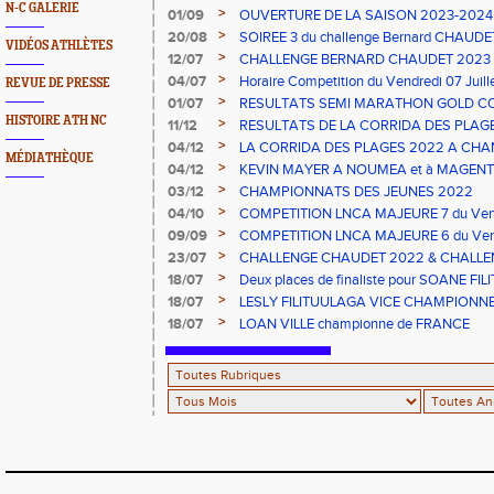
N-C GALERIE
2023
>
01/09
OUVERTURE DE LA SAISON 2023-2024 s
>
20/08
SOIREE 3 du challenge Bernard CHAUDE
VIDÉOS ATHLÈTES
>
12/07
CHALLENGE BERNARD CHAUDET 2023
>
04/07
Horaire Competition du Vendredi 07 Juil
REVUE DE PRESSE
>
01/07
RESULTATS SEMI MARATHON GOLD C
HISTOIRE ATH NC
>
11/12
RESULTATS DE LA CORRIDA DES PLAGE
>
04/12
LA CORRIDA DES PLAGES 2022 A CHAN
MÉDIATHÈQUE
>
04/12
KEVIN MAYER A NOUMEA et à MAGENT
>
03/12
CHAMPIONNATS DES JEUNES 2022
>
04/10
COMPETITION LNCA MAJEURE 7 du Vend
>
09/09
COMPETITION LNCA MAJEURE 6 du Vend
2022
>
23/07
CHALLENGE CHAUDET 2022 & CHALLE
>
18/07
Deux places de finaliste pour SOANE FI
championnats de France CADETS de M
>
18/07
LESLY FILITUULAGA VICE CHAMPIONNE 
NC au DISQUE JUNIORS
>
18/07
LOAN VILLE championne de FRANCE