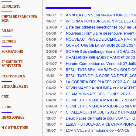
RÉSULTATS
>
18/07
ANNULATION SEMI MARATHON DE PO
CHPTS DE FRANCE FFA
>
2024
18/07
INFORMATION SUR LA RENTREE DES C
>
23/09
Liste des athlètes sélectionnés pour les 
BILANS
2023
>
01/09
Nouveau : Formulaire de renouvellement 
>
01/09
NOUVEAU : PRISE DE LICENCE A PARTI
RECORDS
2023
>
01/09
OUVERTURE DE LA SAISON 2023-2024 s
>
20/08
SOIREE 3 du challenge Bernard CHAUDE
FORMATIONS
>
12/07
CHALLENGE BERNARD CHAUDET 2023
JE SOUHAITE
>
04/07
Horaire Competition du Vendredi 07 Juil
M'INVESTIR
>
01/07
RESULTATS SEMI MARATHON GOLD C
>
11/12
RESULTATS DE LA CORRIDA DES PLAGE
STATISTIQUES
>
04/12
LA CORRIDA DES PLAGES 2022 A CHAN
ENTRAÎNEMENT
>
04/12
KEVIN MAYER A NOUMEA et à MAGENT
>
03/12
CHAMPIONNATS DES JEUNES 2022
CISE
>
04/10
COMPETITION LNCA MAJEURE 7 du Vend
>
09/09
COMPETITION LNCA MAJEURE 6 du Vend
LIENS
2022
>
23/07
CHALLENGE CHAUDET 2022 & CHALLE
>
INFOS DOPAGE
18/07
Deux places de finaliste pour SOANE FI
championnats de France CADETS de M
>
18/07
LESLY FILITUULAGA VICE CHAMPIONNE 
N-C ATHLÉ TOUR
NC au DISQUE JUNIORS
>
18/07
LOAN VILLE championne de FRANCE