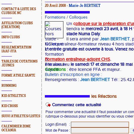
20 Avril 2008 -
Marie-Jo BERTHET
CONTACT & LISTE DES
CLUBS DE NC
Formations
/
Colloques
AFFILIATION CLUBS
Un
c
olloque sur la préparation d'
(CREATION)
tiendra le
mercredi 23 avril, à 18 H 
stade Numa Daly
.
INFO CLUBS
Il sera animé par
Jean BERTHET
,
p
NC et entraîneur-formateur niveau 4 hors stad
REGLEMENTATION
L' entrée gratuite est ouverte à tous. Venez n
IAAF-FFA
Formation entraîneur-adjoint CHS
.
TABLES DE COTATIONS
Elle aura lieu
le samedi 17 et dimanche 18 mai
JEUNES
Conditions
: être licencié FFA et majeur.
Bulletin d'inscription en ligne :
FORME ATHLE SANTE
Renseignements :
Jean BERTHET
Tél : 25.42.
RUNNING
KID ATHLETICS
les Réactions
Commentez cette actualité
KID CROSS
Pour commenter une actualité il faut posséder un compt
SUIVI ATHLETES/LISTES
rubrique ci-dessous pour vous identifier ou vous crée
Login (Email)
:
CALENDRIER ZONE
Mot de Passe
:
OCEANIA