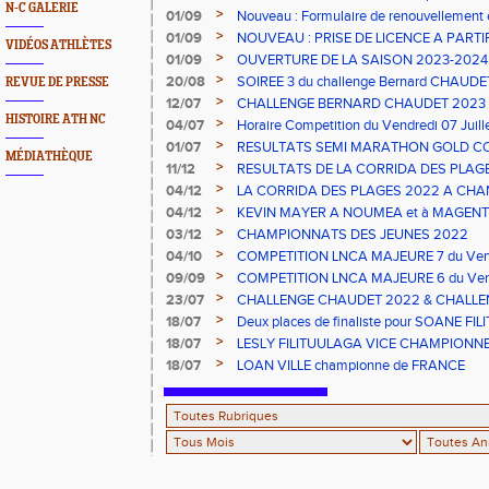
N-C GALERIE
2023
>
01/09
Nouveau : Formulaire de renouvellement 
>
01/09
NOUVEAU : PRISE DE LICENCE A PARTI
VIDÉOS ATHLÈTES
2023
>
01/09
OUVERTURE DE LA SAISON 2023-2024 s
>
20/08
SOIREE 3 du challenge Bernard CHAUDE
REVUE DE PRESSE
>
12/07
CHALLENGE BERNARD CHAUDET 2023
HISTOIRE ATH NC
>
04/07
Horaire Competition du Vendredi 07 Juil
>
01/07
RESULTATS SEMI MARATHON GOLD C
MÉDIATHÈQUE
>
11/12
RESULTATS DE LA CORRIDA DES PLAGE
>
04/12
LA CORRIDA DES PLAGES 2022 A CHAN
>
04/12
KEVIN MAYER A NOUMEA et à MAGENT
>
03/12
CHAMPIONNATS DES JEUNES 2022
>
04/10
COMPETITION LNCA MAJEURE 7 du Vend
>
09/09
COMPETITION LNCA MAJEURE 6 du Vend
2022
>
23/07
CHALLENGE CHAUDET 2022 & CHALLE
>
18/07
Deux places de finaliste pour SOANE FI
championnats de France CADETS de M
>
18/07
LESLY FILITUULAGA VICE CHAMPIONNE 
NC au DISQUE JUNIORS
>
18/07
LOAN VILLE championne de FRANCE