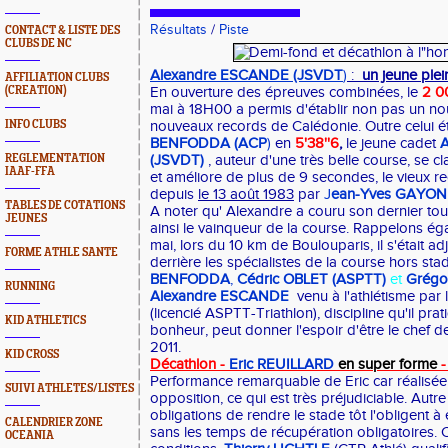
Résultats
/
Piste
CONTACT & LISTE DES
CLUBS DE NC
Alexandre ESCANDE (JSVDT
)
:
un jeune plei
AFFILIATION CLUBS
(CREATION)
En ouverture des épreuves combinées, le
2 0
mai à 18H00 a permis d'établir non pas un n
INFO CLUBS
nouveaux records de Calédonie. Outre celui é
BENFODDA (ACP
)
en
5'38''6
,
le jeune cadet
REGLEMENTATION
(JSVDT)
, auteur d'une très belle course, se cl
IAAF-FFA
et améliore de plus de 9 secondes, le vieux 
depuis
le 13 août 1983
par
J
ean-Yves GAYO
TABLES DE COTATIONS
A noter qu' Alexandre a couru son dernier tour 
JEUNES
ainsi le vainqueur de la course. Rappelons é
mai, lors du 10 km de Boulouparis, il s'était a
FORME ATHLE SANTE
derrière les spécialistes de la course hors s
BENFODDA
,
Cédric OBLET (ASPTT)
et
Grégo
RUNNING
Alexandre ESCANDE
venu à l'athlétisme par l
(licencié ASPTT-Triathlon), discipline qu'il pra
KID ATHLETICS
bonheur, peut donner l'espoir d'être le chef d
2011.
KID CROSS
Décathlon -
Eric REUILLARD
en super forme
-
Performance remarquable de Eric car réalisée
SUIVI ATHLETES/LISTES
opposition, ce qui est très préjudiciable. Autr
obligations de rendre le stade tôt l'obligent 
CALENDRIER ZONE
sans les temps de récupération obligatoires.
OCEANIA