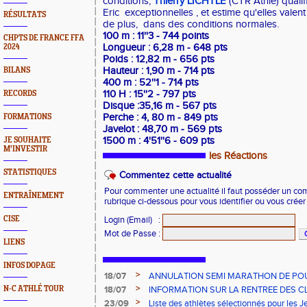
conditions,
Thierry LICHTLE
(CTR Athlé) qualif
Eric exceptionnelles , et estime qu'elles vale
RÉSULTATS
de plus, dans des conditions normales.
100 m : 11''3 - 744 points
CHPTS DE FRANCE FFA
Longueur : 6,28 m - 648 pts
2024
Poids : 12,82 m - 656 pts
Hauteur : 1,90 m - 714 pts
BILANS
400 m : 52''1 - 714 pts
110 H : 15''2 - 797 pts
RECORDS
Disque :35,16 m - 567 pts
Perche : 4, 80 m - 849 pts
FORMATIONS
Javelot : 48,70 m - 569 pts
1500 m : 4'51''6 - 609 pts
JE SOUHAITE
M'INVESTIR
les Réactions
STATISTIQUES
Commentez cette actualité
Pour commenter une actualité il faut posséder un compt
ENTRAÎNEMENT
rubrique ci-dessous pour vous identifier ou vous crée
CISE
Login (Email)
:
Mot de Passe
:
LIENS
INFOS DOPAGE
>
18/07
ANNULATION SEMI MARATHON DE PO
>
N-C ATHLÉ TOUR
18/07
INFORMATION SUR LA RENTREE DES C
>
23/09
Liste des athlètes sélectionnés pour les 