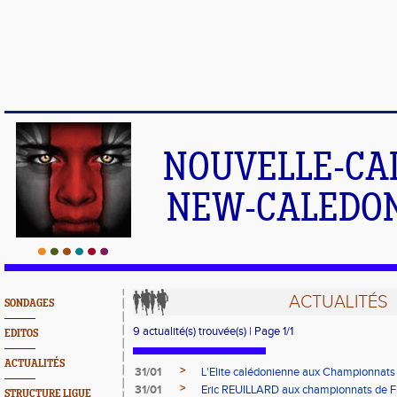
NOUVELLE-CA
NEW-CALEDONI
ACTUALITÉS
SONDAGES
9 actualité(s) trouvée(s) | Page 1/1
EDITOS
ACTUALITÉS
>
31/01
L'Elite calédonienne aux Championnats 
>
31/01
Eric REUILLARD aux championnats de Fr
STRUCTURE LIGUE