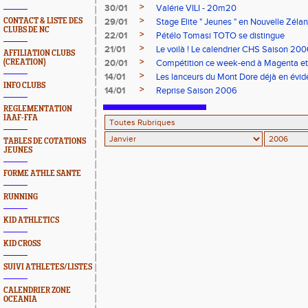
>
30/01
Valérie VILI - 20m20
>
CONTACT & LISTE DES
29/01
Stage Elite " Jeunes " en Nouvelle Zéla
CLUBS DE NC
>
22/01
Pétélo Tomasi TOTO se distingue
>
21/01
Le voilà ! Le calendrier CHS Saison 20
AFFILIATION CLUBS
>
(CREATION)
20/01
Compétition ce week-end à Magenta et
>
14/01
Les lanceurs du Mont Dore déjà en évi
INFO CLUBS
>
14/01
Reprise Saison 2006
REGLEMENTATION
IAAF-FFA
TABLES DE COTATIONS
JEUNES
FORME ATHLE SANTE
RUNNING
KID ATHLETICS
KID CROSS
SUIVI ATHLETES/LISTES
CALENDRIER ZONE
OCEANIA